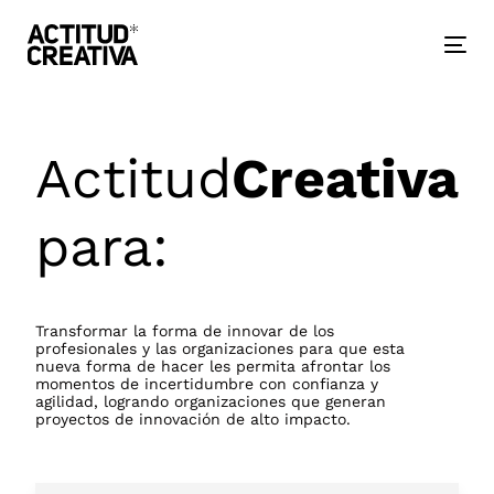
Skip
Skip
links
to
primary
Togg
navigation
nav
Skip
to
content
Actitud
Creativa
para:
Transformar la forma de innovar de los
profesionales y las organizaciones para que esta
nueva forma de hacer les permita afrontar los
momentos de incertidumbre con confianza y
agilidad, logrando organizaciones que generan
proyectos de innovación de alto impacto.