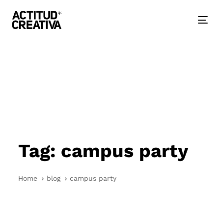
Skip
Skip
links
to
primary
Togg
navigation
nav
Skip
to
content
Tag: campus party
Home
blog
campus party