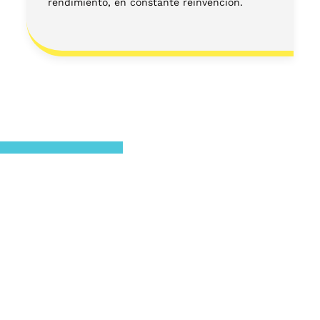
rendimiento, en constante reinvención.
¿No tienes claro por
donde comenzar?