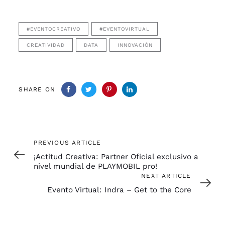
#EVENTOCREATIVO
#EVENTOVIRTUAL
CREATIVIDAD
DATA
INNOVACIÓN
SHARE ON
Previous
PREVIOUS ARTICLE
Article
¡Actitud Creativa: Partner Oficial exclusivo a
nivel mundial de PLAYMOBIL pro!
Next
NEXT ARTICLE
Article
Evento Virtual: Indra – Get to the Core