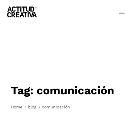
Skip
Skip
links
to
primary
Togg
navigation
nav
Skip
to
content
Tag: comunicación
Home
blog
comunicación