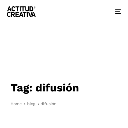
Skip
Skip
links
to
primary
Togg
navigation
nav
Skip
to
content
Tag: difusión
Home
blog
difusión