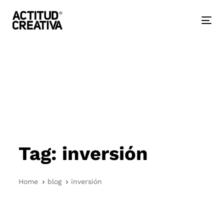
Skip
Skip
links
to
primary
Togg
navigation
nav
Skip
to
content
Tag: inversión
Home
blog
inversión