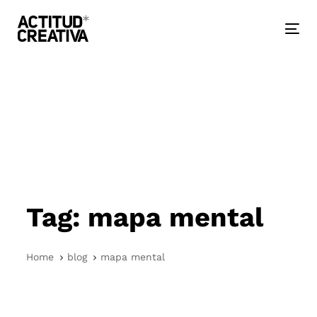
Skip
Skip
links
to
primary
Togg
navigation
nav
Skip
to
content
Tag: mapa mental
Home
blog
mapa mental