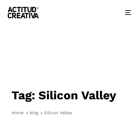
Skip
Skip
links
to
primary
Togg
navigation
nav
Skip
to
content
Tag: Silicon Valley
Home
blog
Silicon Valley