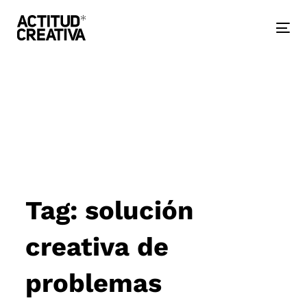
Skip
Skip
links
to
primary
Togg
navigation
nav
Skip
to
content
Tag: solución
creativa de
problemas