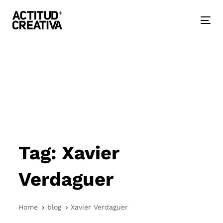
Skip
Skip
links
to
primary
Togg
navigation
nav
Skip
to
content
Tag: Xavier
Verdaguer
Home
blog
Xavier Verdaguer