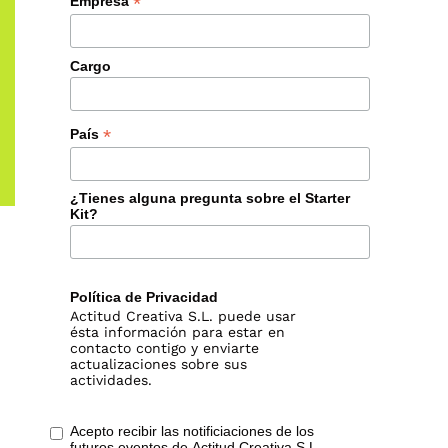
*
Empresa
Cargo
*
País
¿Tienes alguna pregunta sobre el Starter
Kit?
Compañía
Política de Privacidad
Trabajos
Actitud Creativa S.L. puede usar
ésta información para estar en
Metodologías
contacto contigo y enviarte
actualizaciones sobre sus
Cursos
actividades.
Comunidad
Acepto recibir las notificiaciones de los
futuros eventos de Actitud Creativa S.L