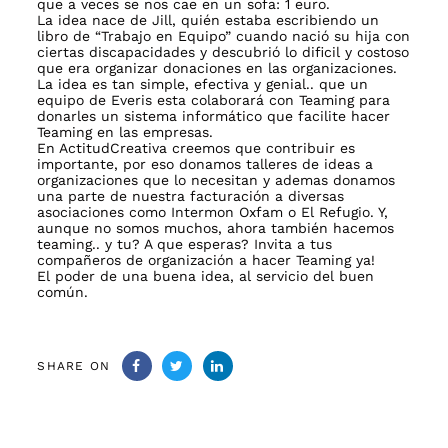
que a veces se nos cae en un sofa: 1 euro.
La idea nace de
Jill
, quién estaba escribiendo un
libro de “Trabajo en Equipo” cuando
nació su hija con
ciertas discapacidades
y descubrió lo dificil y costoso
que era organizar donaciones en las organizaciones.
La idea es tan simple, efectiva y genial.. que un
equipo de
Everis
esta colaborará con Teaming para
donarles un sistema informático que facilite hacer
Teaming en las empresas.
En ActitudCreativa creemos que contribuir es
importante, por eso donamos talleres de ideas a
organizaciones que lo necesitan y ademas donamos
una parte de nuestra facturación a diversas
asociaciones como
Intermon Oxfam
o
El Refugio
. Y,
aunque no somos muchos, ahora también hacemos
teaming.. y tu? A que esperas? Invita a tus
compañeros de organización a hacer Teaming ya!
El poder de una buena idea, al servicio del buen
común.
SHARE ON