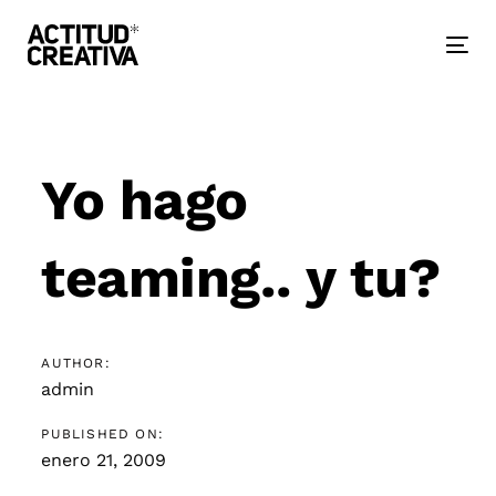
Skip
Skip
links
to
primary
Togg
navigation
nav
Skip
to
Post
content
navigation
Yo hago
teaming.. y tu?
AUTHOR:
admin
PUBLISHED ON:
enero 21, 2009