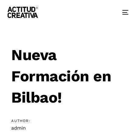
Skip
Skip
links
to
primary
Togg
navigation
nav
Skip
to
Post
content
navigation
Nueva
Formación en
Bilbao!
AUTHOR:
admin