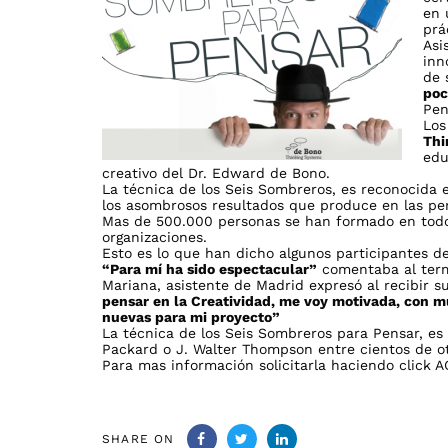
en 
prá
Asi
inn
de 
poc
Pen
Los
Thi
edu
creativo del Dr. Edward de Bono.
La técnica de los Seis Sombreros, es reconocida 
los asombrosos resultados que produce en las per
Mas de 500.000 personas se han formado en todo
organizaciones.
Esto es lo que han dicho algunos participantes de
“Para mí ha sido espectacular”
comentaba al termi
Mariana, asistente de Madrid expresó al recibir 
pensar en la Creatividad, me voy motivada, con 
nuevas para mi proyecto”
La técnica de los Seis Sombreros para Pensar, es
Packard o J. Walter Thompson entre cientos de ot
Para mas información solicitarla haciendo
click A
SHARE ON