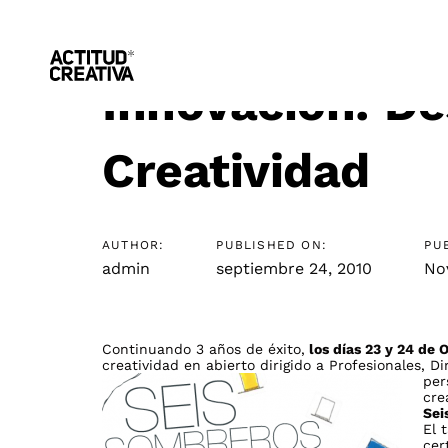
Skip
Skip
Post
links
to
primary
navigation
Skip
navigation
Innovación: De
to
content
Creatividad
AUTHOR:
PUBLISHED ON:
PU
admin
septiembre 24, 2010
No
Continuando 3 años de éxito,
los días 23 y 24 de 
creatividad en abierto dirigido a Profesionales, 
per
cre
Sei
El 
cer