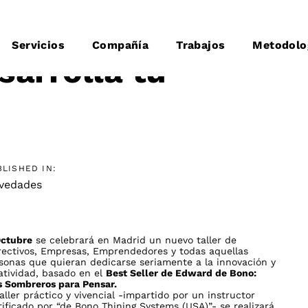
Servicios
Compañía
Trabajos
Metodolo
sarrolla tu
BLISHED IN:
vedades
Octubre
se celebrará en Madrid un nuevo taller de
Directivos, Empresas, Emprendedores
y todas aquellas
sonas que quieran dedicarse seriamente a la innovación y
atividad, basado en el
Best Seller de Edward de Bono:
s Sombreros para Pensar.
taller práctico y vivencial -impartido por un instructor
tificado por “de Bono Thining Systems (USA)”- se realizará