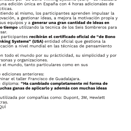
una edición única en España con 4 horas adicionales de
cticas.
stiendo al mismo, los participantes aprenden impulsar la
ovación, a gestionar ideas, a mejora la motivación propia y
sus equipos y a
generar una gran cantidad de ideas en
o tiempo
utilizando la tecnica de los Seis Sombreros para
sar.
 participantes
recibirán el certificado oficial de “de Bono
nking Systems” (USA)
entidad oficial que gestiona la
cación a nivel mundial en las técnicas de pensamiento
en todo el mundo por su prácticidad, su simplicidad y por
sonas y organizaciones.
 el mundo, tanto particulares como en sus
 ediciones anteriores:
nar el taller Francisco de Guadalajara.
su diploma:
“Ha cambiado completamente mi forma de
muchas ganas de aplicarlo y además con muchas ideas
 utilizada por compañías como: Dupont, 3M, Hewlett
ras.
QUÍ