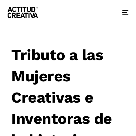
Skip
Skip
links
to
primary
Togg
navigation
nav
Skip
to
Post
content
navigation
Tributo a las
Mujeres
Creativas e
Inventoras de