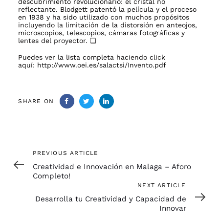
descubrimiento revolucionario: el cristal no
reflectante. Blodgett patentó la película y el proceso
en 1938 y ha sido utilizado con muchos propósitos
incluyendo la limitación de la distorsión en anteojos,
microscopios, telescopios, cámaras fotográficas y
lentes del proyector. ❏
Puedes ver la lista completa haciendo click
aquí:
http://www.oei.es/salactsi/Invento.pdf
SHARE ON
Previous
PREVIOUS ARTICLE
Article
Creatividad e Innovación en Malaga – Aforo
Completo!
Next
NEXT ARTICLE
Article
Desarrolla tu Creatividad y Capacidad de
Innovar