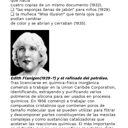
que hacía
cuatro copias de un mismo documento (1932).
❏ “las esponjas llenas de jabón” para niños (1929).
❏ la muñeca “Miss Illusion” que tenía ojos que
podían cambiar
de color y se abrían y cerraban (1935).
Edit
h F
lanigen
(1929-?) y el refinado del petróleo.
Tras licenciarse en química-física inorgánica
comenzó a trabajar en la Union Caribde Corporation,
identificando, extrayendo y purificando varios
polímeros de silicona para ser usados en procesos
químicos. En 1956 comenzó a trabajar con
compuestos cristalinos que contienen poros de
tamaño molecular que se pueden utilizar para filtrar
y descomponer partes constituyentes de las mezclas
complejas y como sustancias catalizadoras que
aceleran las reacciones químicas. El más importante