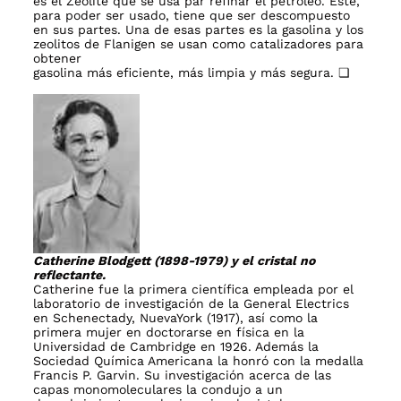
es el Zeolite que se usa par refinar el petróleo. Éste,
para poder ser usado, tiene que ser descompuesto
en sus partes. Una de esas partes es la gasolina y los
zeolitos de Flanigen se usan como catalizadores para
obtener
gasolina más eficiente, más limpia y más segura. ❏
Catherine Blodgett (1898-1979) y el cristal no
reflectante.
Catherine fue la primera científica empleada por el
laboratorio de investigación de la General Electrics
en Schenectady, NuevaYork (1917), así como la
primera mujer en doctorarse en física en la
Universidad de Cambridge en 1926. Además la
Sociedad Química Americana la honró con la medalla
Francis P. Garvin. Su investigación acerca de las
capas monomoleculares la condujo a un