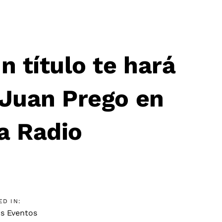
n título te hará
 Juan Prego en
a Radio
ED IN:
s Eventos