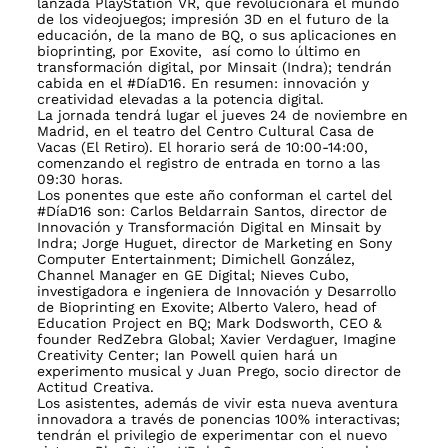
lanzada PlayStation VR, que revolucionará el mundo
de los videojuegos; impresión 3D en el futuro de la
educación, de la mano de BQ, o sus aplicaciones en
bioprinting, por Exovite, así como lo último en
transformación digital, por Minsait (Indra); tendrán
cabida en el #DíaD16. En resumen: innovación y
creatividad elevadas a la potencia digital.
La jornada tendrá lugar el jueves 24 de noviembre en
Madrid, en el teatro del Centro Cultural Casa de
Vacas (El Retiro). El horario será de 10:00-14:00,
comenzando el registro de entrada en torno a las
09:30 horas.
Los ponentes que este año conforman el cartel del
#DíaD16 son: Carlos Beldarrain Santos, director de
Innovación y Transformación Digital en Minsait by
Indra; Jorge Huguet, director de Marketing en Sony
Computer Entertainment; Dimichell González,
Channel Manager en GE Digital; Nieves Cubo,
investigadora e ingeniera de Innovación y Desarrollo
de Bioprinting en Exovite; Alberto Valero, head of
Education Project en BQ; Mark Dodsworth, CEO &
founder RedZebra Global; Xavier Verdaguer, Imagine
Creativity Center; Ian Powell quien hará un
experimento musical y Juan Prego, socio director de
Actitud Creativa.
Los asistentes, además de vivir esta nueva aventura
innovadora a través de ponencias 100% interactivas;
tendrán el privilegio de experimentar con el nuevo