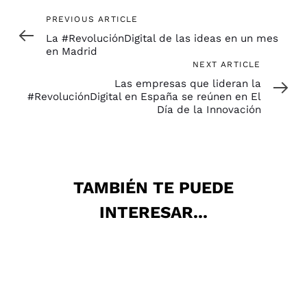
Previous
PREVIOUS ARTICLE
Article
La #RevoluciónDigital de las ideas en un mes
en Madrid
Next
NEXT ARTICLE
Article
Las empresas que lideran la
#RevoluciónDigital en España se reúnen en El
Día de la Innovación
TAMBIÉN TE PUEDE
INTERESAR...