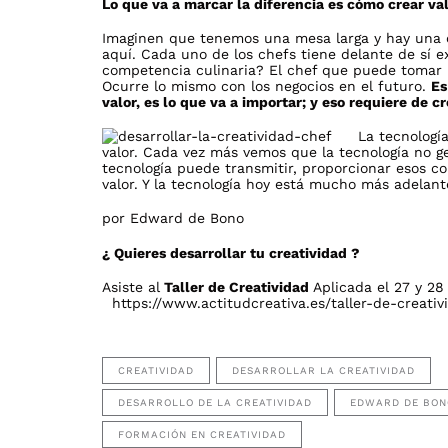
Lo que va a marcar la diferencia es cómo crear va
Imaginen que tenemos una mesa larga y hay una 
aquí. Cada uno de los chefs tiene delante de sí 
competencia culinaria? El chef que puede tomar lo
Ocurre lo mismo con los negocios en el futuro.
Es
valor, es lo que va a importar; y eso requiere de cr
La tecnologí
valor. Cada vez más vemos que la tecnología no ge
tecnología puede transmitir, proporcionar esos con
valor. Y la tecnología hoy está mucho más adelant
por Edward de Bono
¿ Quieres desarrollar tu creatividad ?
Asiste al
Taller de Creatividad
Aplicada el 27 y 28
https://www.actitudcreativa.es/taller-de-creati
CREATIVIDAD
DESARROLLAR LA CREATIVIDAD
DESARROLLO DE LA CREATIVIDAD
EDWARD DE BON
FORMACIÓN EN CREATIVIDAD