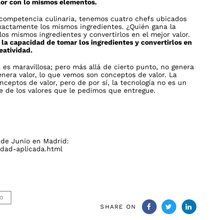
lor con lo mismos elementos.
competencia culinaria, tenemos cuatro chefs ubicados
exactamente los mismos ingredientes. ¿Quién gana la
s mismos ingredientes y convertirlos en el mejor valor.
 la capacidad de tomar los ingredientes y convertirlos en
eatividad.
a es maravillosa; pero más allá de cierto punto, no genera
nera valor, lo que vemos son conceptos de valor. La
ceptos de valor, pero de por sí, la tecnología no es un
e de los valores que le pedimos que entregue.
 de Junio en Madrid:
vidad-aplicada.html
O
SHARE ON