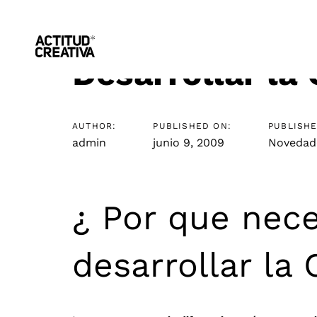
Skip
Skip
Post
links
to
primary
navigation
Skip
navigation
Desarrollar la 
to
content
AUTHOR:
PUBLISHED ON:
PUBLISHE
admin
junio 9, 2009
Novedad
¿ Por que nec
desarrollar la 