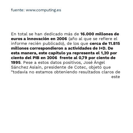
fuente: www.computing.es
En total se han dedicado más de
16.000 millones de
euros a innovación en 2006
(año al que se refiere el
informe recién publicado), de los que
cerca de 11.815
millones correspondieron a actividades de I+D. De
esta manera, este capítulo ya representa el 1,20 por
ciento del PIB en 2006 frente al 0,79 por ciento de
1995
. Pese a estos datos positivos, José Ángel
Sánchez Asiaín, presidente de Cotec, objetó que
“todavía no estamos
obteniendo resultados claros de
este esfuerzo en cuanto a la productividad y a la
competitividad de nuestro país, que es lo
verdaderamente importante”. Según Asiaín,
los
indicadores que se dedican en el proceso innovador
(‘inputs’) han obtenido elevadas tasas de crecimiento
y alcanzan ya el 90 por ciento de los valores medios
europeos. “Aquellos que miden la actividad
innovadora escasamente superan el 60 por ciento; y
los que reflejan los resultados finales (‘output’), se
encuentran por debajo del 30 por ciento
”, señaló el
presidente de Cotec. Por su parte, Juan Mulet,
director general de Cotec, afirmó que estamos