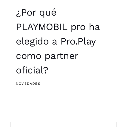
Buscar:
Entradas recientes
UN AÑO DIFÍCIL DE IMAGINAR: CREATIVIDAD,
INNOVACIÓN…
¿POR QUÉ PLAYMOBIL PRO HA ELEGIDO A PRO.PLAY
COMO PARTNER OFICIAL?
DISEÑAR TU PLAN ESTRATÉGICO DE MANERA
INNOVADORA CON DESIGN THINKING
3 OBJETIVOS A LOGRAR CON DESIGN THINKING
EVENTO VIRTUAL: INDRA – GET TO THE CORE
Categorías