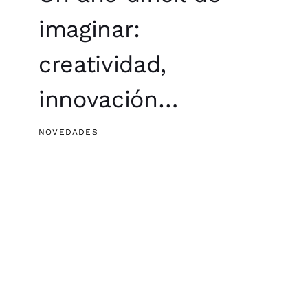
¿Por qué
PLAYMOBIL pro ha
elegido a Pro.Play
como partner
oficial?
NOVEDADES