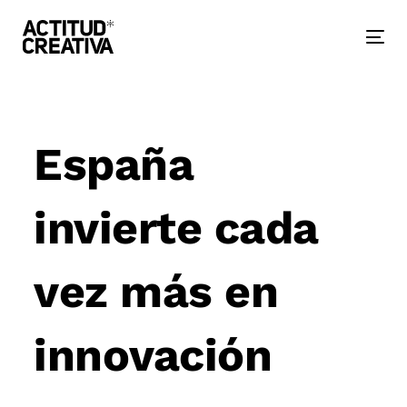
Skip
Skip
links
to
primary
Togg
navigation
nav
Skip
to
Post
content
navigation
España
invierte cada
vez más en
innovación