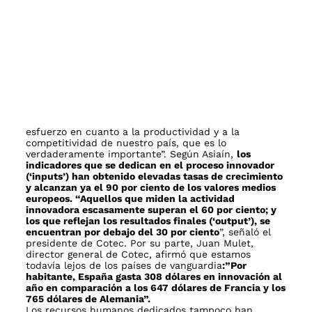
todavía lejos de los países de vanguardia
:”Por
habitante, España gasta 308 dólares en innovación al
año en comparación a los 647 dólares de Francia y los
765 dólares de Alemania”.
Los recursos humanos dedicados tampoco han
dejado de crecer durante este período hasta
alcanzar los 189.000 profesionales de los que 116.000
eran investigadores. Las dos regiones que más han
incrementado sus esfuerzos en esta área han sido
Navarra y La Rioja. Sin embargo, se mantiene una
gran diferencia en esfuerzo I+D entre las primeras
cinco: Madrid (1,99 por ciento), Navarra 2 por ciento),
País Vasco (1,58 por ciento), Cataluña (1,42 por
ciento) y La Rioja (1,05 por ciento), que acaparan el
77,2 por ciento de los gastos; y el resto de
comunidades.
www.cotec.es
Luego de leer este artículo nos preguntamos: ¿ no es
tiempo de optimizar estas inversiones ? Hace años
que desde Actitud Creativa vemos el aumento en la
inversión de la Innovación Tecnológica, pero casi
ningún incentivo para el desarrollo y aprendizaje de
metodologías claras, prácticas y contundentes de
Pensamiento Creativo e Innovación para resolver los
problemas reales a los que se enfrentan las
organizaciones en el día a día y así convertir la
Creatividad e Innovación en el motor de crecimiento
de las organizaciones en España.