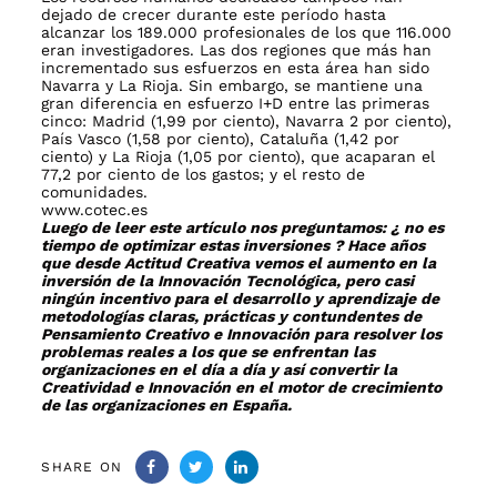
SHARE ON
Previous
PREVIOUS ARTICLE
Article
Premios CreArte para "alimentar" la
creatividad en la educación
Next
NEXT ARTICLE
Article
Accenture y Actitud Creativa impulsan la
Creatividad e Innovación
TAMBIÉN TE PUEDE
INTERESAR...