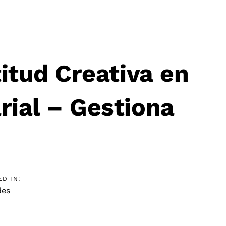
titud Creativa en
ial – Gestiona
ED IN:
des