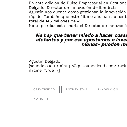
En esta edición de Pulso Empresarial en Gestiona
Delgado, Director de Innovación de Iberdrola.
Agustín nos cuenta como gestionan la innovación
rápido. También que este último año han aumenta
total de 145 millones de €
No te pierdas esta charla el Director de Innovaci
No hay que tener miedo a hacer cos
elefantes y por eso apostamos e inv
monos- pueden mo
Agustín Delgado
[soundcloud url=”http://api.soundcloud.com/trac
iframe=”true” /]
CREATIVIDAD
ENTREVISTAS
INNOVACIÓN
NOTICIAS