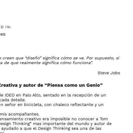
D IN:
es
 creen que “diseño” significa cómo se ve. Por supuesto, si
a de que realmente significa cómo funciona”.
Steve Jobs
Creativa y autor de “Piensa como un Genio”
de IDEO en Palo Alto, sentado en la recepción de un
cada detalle.
un señor en bicicleta, con chaleco reflectante y un
mis acompañantes.
pensamiento creativo era imposible no conocer a Tom
“Design Thinking” mas importante del mundo y autor de
n ayudado a que el Design Thinking sea una de las
os.