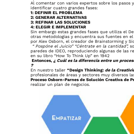
Al comentar con varios expertos sobre los pasos y
identificar cuatro grandes fases:
1: DEFINIR EL PROBLEMA
2: GENERAR ALTERNATIVAS
3: REFINAR LAS SOLUCIONES
4: ELEGIR E IMPLEMENTAR
Sin embargo estas grandes fases que utiliza el 
otras metodologías y encuentra sus fuentes en e
por Alex Osborn, el creador de Brainstorming y Si
“ Pospóne el Juicio” “Céntrate en la cantidad”,
so
paredes de IDEO, reproduciendo algunas de las re
en su libro “How To Think Up” en 1942
Entonces,
¿ Cuál es la diferencia entre un proce
?
En nuestro taller
“Design Thinking:
de la Creativi
profesionales de áreas y sectores muy diversos l
Proceso Osborn-Parnes de Solución Creativa de 
realizar un plan de negocios.