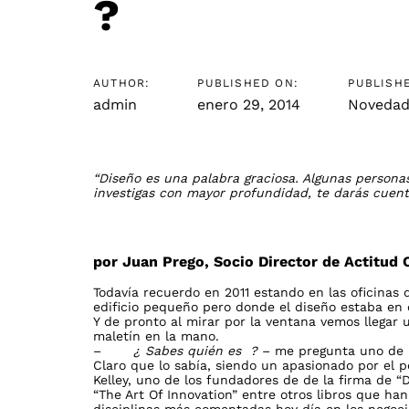
?
navigation
AUTHOR:
PUBLISHED ON:
PUBLISHE
admin
enero 29, 2014
Novedad
“Diseño es una palabra graciosa. Algunas personas
investigas con mayor profundidad, te darás cuent
por Juan Prego, Socio Director de Actitud 
Todavía recuerdo en 2011 estando en las oficinas 
edificio pequeño pero donde el diseño estaba en 
Y de pronto al mirar por la ventana vemos llegar 
maletín en la mano.
–
¿ Sabes quién es ?
– me pregunta uno de 
Claro que lo sabía, siendo un apasionado por el 
Kelley, uno de los fundadores de de la firma de 
“The Art Of Innovation” entre otros libros que ha
disciplinas más comentadas hoy día en los negoci