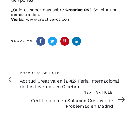
tiempo real.
¿Quieres saber más sobre
Creative.OS
? Solicita una
demostración.
Visita:
www.creative-os.com
SHARE ON
Previous
PREVIOUS ARTICLE
Article
Actitud Creativa en la 42º Feria Internacional
de los Inventos en Ginebra
Next
NEXT ARTICLE
Article
Certificación en Solución Creativa de
Problemas en Madrid