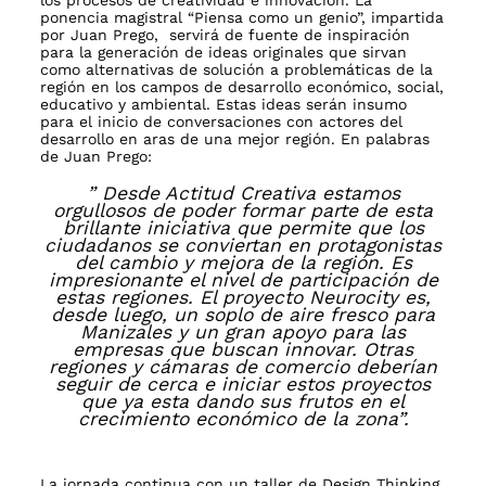
los procesos de creatividad e innovación. La
ponencia magistral “Piensa como un genio”, impartida
por Juan Prego, servirá de fuente de inspiración
para la generación de ideas originales que sirvan
como alternativas de solución a problemáticas de la
región en los campos de desarrollo económico, social,
educativo y ambiental. Estas ideas serán insumo
para el inicio de conversaciones con actores del
desarrollo en aras de una mejor región. En palabras
de Juan Prego:
” Desde Actitud Creativa estamos
orgullosos de poder formar parte de esta
brillante iniciativa que permite que los
ciudadanos se conviertan en protagonistas
del cambio y mejora de la región. Es
impresionante el nivel de participación de
estas regiones. El proyecto Neurocity es,
desde luego, un soplo de aire fresco para
Manizales y un gran apoyo para las
empresas que buscan innovar. Otras
regiones y cámaras de comercio deberían
seguir de cerca e iniciar estos proyectos
que ya esta dando sus frutos en el
crecimiento económico de la zona”.
La jornada continua con un taller de Design Thinking