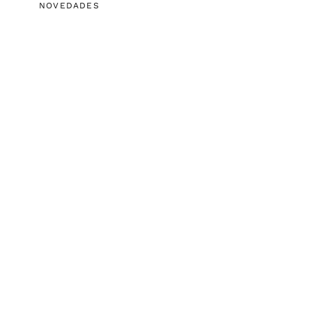
NOVEDADES
Infografía sobre
Advanced Creative
Problem Solving