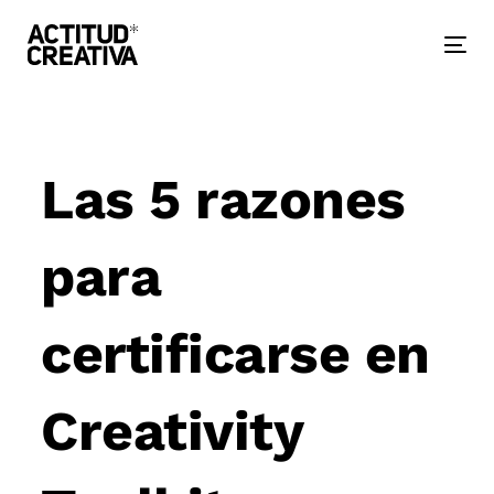
Skip
Skip
links
to
primary
Togg
navigation
nav
Skip
to
Post
content
navigation
Las 5 razones
para
certificarse en
Creativity