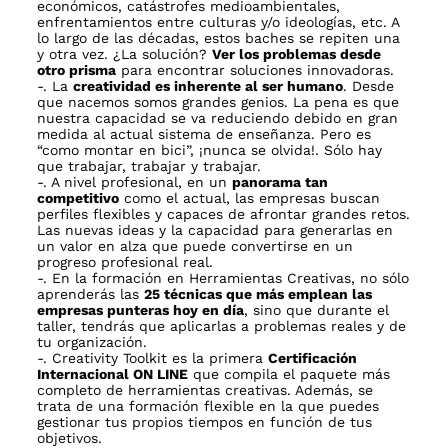
económicos, catástrofes medioambientales,
enfrentamientos entre culturas y/o ideologías, etc. A
lo largo de las décadas, estos baches se repiten una
y otra vez. ¿La solución?
Ver los problemas desde
otro prisma
para encontrar soluciones innovadoras.
-. La
creatividad es inherente al ser humano
. Desde
que nacemos somos grandes genios. La pena es que
nuestra capacidad se va reduciendo debido en gran
medida al actual sistema de enseñanza. Pero es
“como montar en bici”, ¡nunca se olvida!. Sólo hay
que trabajar, trabajar y trabajar.
-. A nivel profesional, en un
panorama tan
competitivo
como el actual, las empresas buscan
perfiles flexibles y capaces de afrontar grandes retos.
Las nuevas ideas y la capacidad para generarlas en
un valor en alza que puede convertirse en un
progreso profesional real.
-. En la formación en Herramientas Creativas, no sólo
aprenderás las
25 técnicas que más emplean las
empresas punteras hoy en día
, sino que durante el
taller, tendrás que aplicarlas a problemas reales y de
tu organización.
-. Creativity Toolkit es la primera
Certificación
Internacional ON LINE
que compila el paquete más
completo de herramientas creativas. Además, se
trata de una formación flexible en la que puedes
gestionar tus propios tiempos en función de tus
objetivos.