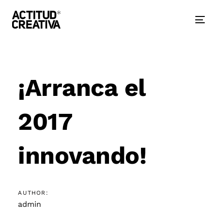
Skip
Skip
links
to
primary
Togg
navigation
nav
Skip
to
Post
content
navigation
¡Arranca el
2017
innovando!
AUTHOR:
admin