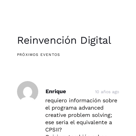
Reinvención Digital
PRÓXIMOS EVENTOS
Post
Post
Enrique
10 años ago
comment
comment
requiero información sobre
el programa advanced
creative problem solving;
ese seria el equivalente a
CPSII?