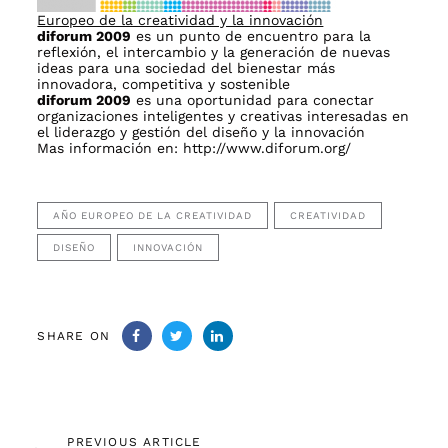
Europeo de la creatividad y la innovación
diforum 2009
es un punto de encuentro para la
reflexión, el intercambio y la generación de nuevas
ideas para una sociedad del bienestar más
innovadora, competitiva y sostenible
diforum 2009
es una oportunidad para conectar
organizaciones inteligentes y creativas interesadas en
el liderazgo y gestión del diseño y la innovación
Mas información en:
http://www.diforum.org/
AÑO EUROPEO DE LA CREATIVIDAD
CREATIVIDAD
DISEÑO
INNOVACIÓN
SHARE ON
Previous
PREVIOUS ARTICLE