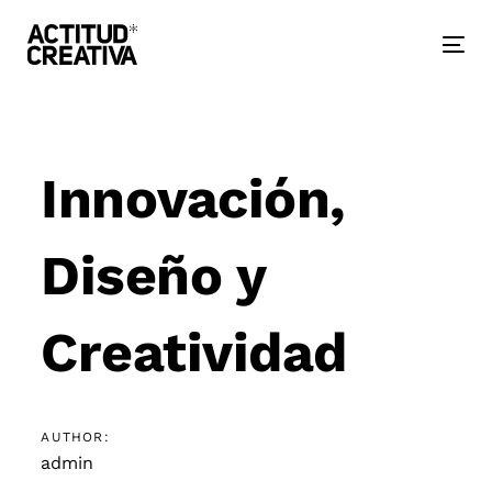
Skip
Skip
links
to
primary
Togg
navigation
nav
Skip
to
Post
content
navigation
Innovación,
Diseño y
Creatividad
AUTHOR:
admin