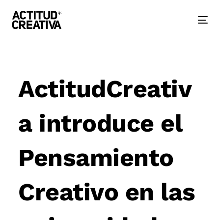
Skip
Skip
links
to
primary
Togg
navigation
nav
Skip
to
Post
content
navigation
ActitudCreativ
a introduce el
Pensamiento
Creativo en las