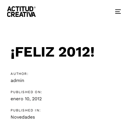
Skip
Skip
links
to
primary
Togg
navigation
nav
Skip
to
Post
content
navigation
¡FELIZ 2012!
AUTHOR:
admin
PUBLISHED ON:
enero 10, 2012
PUBLISHED IN:
Novedades