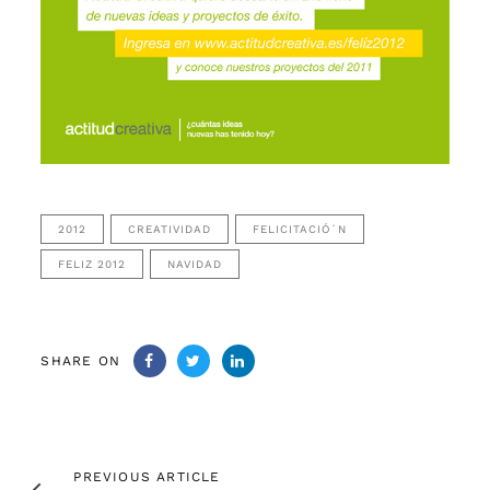
2012
CREATIVIDAD
FELICITACIÓ´N
FELIZ 2012
NAVIDAD
SHARE ON
Previous
PREVIOUS ARTICLE