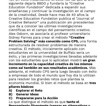
siguiente dejaría BBDO y fundaría la “
Creative
Education Fundation
” dedicada a expandir sus
enseñanzas y continuar la investigación en el campo
de la creatividad. Desde hace mas de 40 años la
Creative Education Fundation publica el “
Journal of
Creative Behavior
” una publicación sin precedentes
que da a conocer las ultimas investigaciones
científicas en el campo del pensamiento creativo.
Alex Osborn, se asociaría al profesor universitario
Sidney Parnes para crear el método
“Creative
Problem Solving” más conocido como CPS,
una forma
estructurada de resolver problemas de manera
creativa. El método, inicialmente aplicado con
estudiantes en la universidad de Buffalo sería un
éxito, y las primeras investigaciones llevadas adelante
con los estudiantes que lo aplicaban mostró
un gran
incremento en la capacidad creativa de los mismos
como así también en sus resultados académicos.
Más
adelante, el método CPS sería luego llevado con éxito
a empresas de todo el mundo que hoy día lo utilizan
para resolver los grandes retos que plantea la
economía mundial. Si bien el método se basa en
tres
pilares básicos:
A) Explorar el Reto
B) Generar Ideas
C) Prepararse para la Acción
Lo que distingue el método es que
tanto el
Pensamiento Divergente (pensar en alternativas y