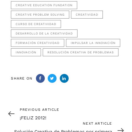
CREATIVE EDUCATION FUNDATION
CREATIVE PROBLEM SOLVING
CREATIVIDAD
CURSO DE CREATIVIDAD
DESARROLLO DE LA CREATIVIDAD
FORMACIÓN CREATIVIDAD
IMPULSAR LA INNOVACIÓN
INNOVACIÓN
RESOLUCIÓN CREATIVA DE PROBLEMAS
SHARE ON
Previous
PREVIOUS ARTICLE
Article
¡FELIZ 2012!
Next
NEXT ARTICLE
Article
Solución Creativa de Problemas por primera