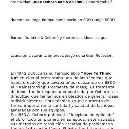
creatividad:
¡
Alex Osborn
nació en 1888!
Osborn trabajó
durante un largo tiempo como socio en
BDO
(luego BBDO
Barton, Durstine & Osborn) y fueron sus ideas las que
ayudaron a salvar la empresa luego de la Gran Recesión.
En 1942 publicaría su famoso libro
“How To Think
Up”
en el cual presentaba una de las técnicas que
había creado y que llevaba años realizando en BBDO
el “Brainstorming” (Tormenta de Ideas). La tormenta
de ideas fue la respuesta encontrada por Osborn a la
dificultad que tenían sus empleados de generar ideas
individualmente. Esta técnica grupal aumentó de
forma importante la cantidad y calidad de las ideas
generadas por sus equipos.
En 1953 A. Osborn publicaría “
Imaginación Aplicada
”
el libro, todo un pionero en su época, sistematizaba
sus métodos de resolución creativa de problemas y
fue un éxito instantáneo. El éxito fue tal que al año