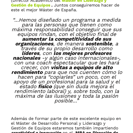
(Director Académico del
Máster en Liderazgo y
Gestión de Equipos
.
Juntos conseguiremos hacer de
este el mejor Máster de España.
“…Hemos diseñado un programa a medida
para las personas que tienen como
máxima responsabilidad conseguir que sus
equipos rindan, con el objetivo final de
aumentar la competitividad de sus
organizaciones
, de manera
sostenible
, a
través de su propio desarrollo como
líderes
, con
los mejores profesores
nacionales
-y algún caso internacionales-,
con una coach espectacular que les hará
crecer, con
visitas a equipos de alto
rendimiento
para que nos cuenten cómo lo
hacen para “copiarles” un poco, con el
apoyo de un profesional para la salud y el
estado
físico
(que sin duda mejora el
rendimiento laboral) y, sobre todo, con la
máxima de las ilusiones y toda la pasión
posible…”
Además de formar parte de este excelente equipo en
el Máster de Desarrollo Personal y Liderazgo y
Gestión de Equipos estaremos también impartiendo
creatividad e innovación
en el
MBA en
Dirección de