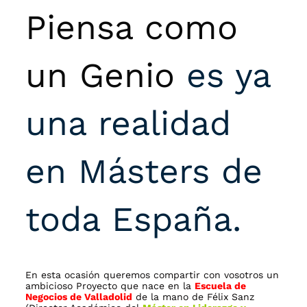
Piensa como
un Genio
es ya
una realidad
en Másters de
toda España.
En esta ocasión queremos compartir con vosotros un
ambicioso Proyecto que nace en la
Escuela de
Negocios de Valladolid
de la mano de Félix Sanz