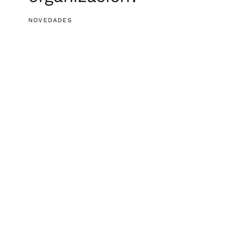
NOVEDADES
Digital Innovation: ¿Y
si el próximo Da
Vinci fuera un
robot?
PUBLICACIONES