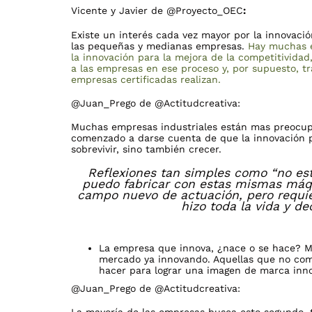
Vicente y Javier de @Proyecto_OEC
:
Existe un interés cada vez mayor por la innovac
las pequeñas y medianas empresas.
Hay muchas
la innovación para la mejora de la competitivid
a las empresas en ese proceso y, por supuesto, 
empresas certificadas realizan.
@Juan_Prego de @Actitudcreativa:
Muchas empresas industriales están mas preocupa
comenzado a darse cuenta de que la innovación p
sobrevivir, sino también crecer.
Reflexiones tan simples como “no es
puedo fabricar con estas mismas máq
campo nuevo de actuación, pero requie
hizo toda la vida y de
La empresa que innova, ¿nace o se hace? M
mercado ya innovando. Aquellas que no com
hacer para lograr una imagen de marca inn
@Juan_Prego de @Actitudcreativa: