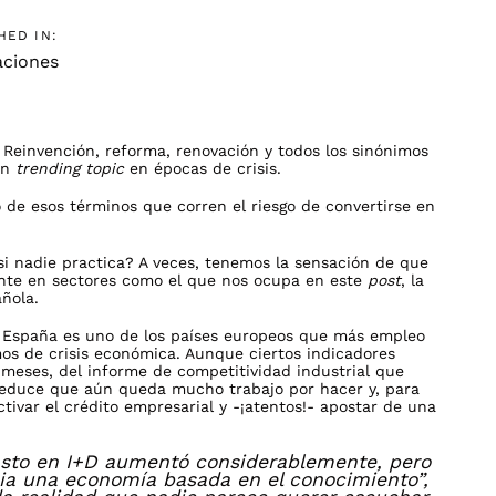
HED IN:
aciones
Reinvención, reforma, renovación y todos los sinónimos
en
trending topic
en épocas de crisis.
o de esos términos que corren el riesgo de convertirse en
i nadie practica? A veces, tenemos la sensación de que
ente en sectores como el que nos ocupa en este
post
, la
añola.
, España es uno de los países europeos que más empleo
os de crisis económica. Aunque ciertos indicadores
 meses, del informe de competitividad industrial que
deduce que aún queda mucho trabajo por hacer y, para
tivar el crédito empresarial y -¡atentos!- apostar de una
 gasto en I+D aumentó considerablemente, pero
cia una economía basada en el conocimiento”,