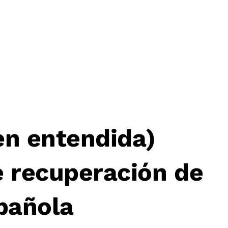
en entendida)
 recuperación de
spañola