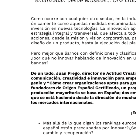
enfatizaban desde Bruselas… Una crud
Como ocurre con cualquier otro sector, en la ind
únicamente como aquellas medidas encaminadas a 
inversión en nuevas tecnologías. La innovación ap
estrategia integral y transversal, que afecta a to
acciones, desde la misión y visión corporativas, 
diseño de un producto, hasta la ejecución del pl
Pero mejor que liarnos con definiciones y clasific
¿por qué no innovar hablando de innovación en un
bandas?
De un lado, Juan Prego, director de Actitud Creati
comunicación, creatividad e innovación para empre
genio
y “Cómo crear organizaciones aptas para geni
fundadores de Origen Español Certificado, un proy
producción mayoritaria se basa en España; dos e
que se está haciendo desde la dirección de mucha
los mercados internacionales.
¡
Más allá de lo que digan los rankings europ
español están preocupadas por innovar?¿Se
cambio y recuperación?