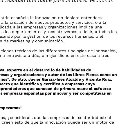
a realidad que nadie parece querer escuchar.
ustria española la innovación no debiera entenderse
la creación de nuevos productos y servicios, o a la
licada a las empresas y organizaciones implica una
dos los departamentos y, nos atrevemos a decir, a todas las
pasando por la gestión de los recursos humanos, o el
an de marketing y comunicación.
aciones teóricas de las diferentes tipologías de innovación,
a entrevista a dúo, o mejor dicho en este caso a tres
va, experto en el desarrollo de habilidades de
sas y organizaciones y autor de los libros
Piensa como un
os”. De otro, Javier García-Inés Alcalde y Vicente Ruiz,
ecto que identifica y certifica a empresas cuya
mprendedores que conocen de primera mano el esfuerzo
s empresas españolas por innovar y ser competitivas en
Empezamos!
eos, ¿consideráis que las empresas del sector industrial
 creen esto de que la innovación puede ser un motor de