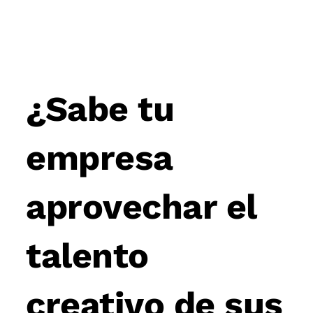
Post
navigation
¿Sabe tu
empresa
aprovechar el
talento
creativo de sus