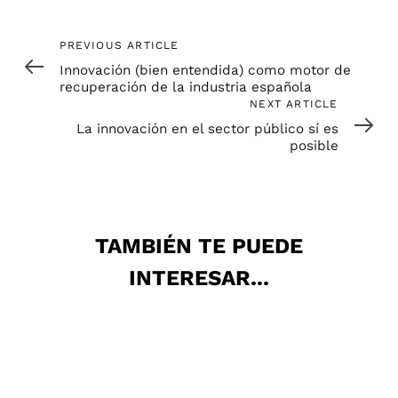
Previous
PREVIOUS ARTICLE
Article
Innovación (bien entendida) como motor de
recuperación de la industria española
Next
NEXT ARTICLE
Article
La innovación en el sector público sí es
posible
TAMBIÉN TE PUEDE
INTERESAR...