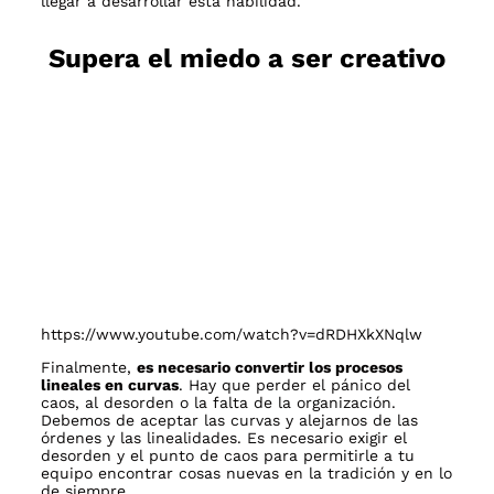
llegar a desarrollar esta habilidad.
Supera el miedo a ser creativo
https://www.youtube.com/watch?v=dRDHXkXNqlw
Finalmente,
es necesario convertir los procesos
lineales en curvas
. Hay que perder el pánico del
caos, al desorden o la falta de la organización.
Debemos de aceptar las curvas y alejarnos de las
órdenes y las linealidades. Es necesario exigir el
desorden y el punto de caos para permitirle a tu
equipo encontrar cosas nuevas en la tradición y en lo
de siempre.