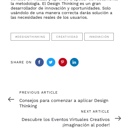
la metodología. El Design Thinking es un gran
desarrollador de innovación y oportunidades. Solo
usándolo de una manera correcta darás solución a
las necesidades reales de los usuarios.
#DESIGNTHINKING
CREATIVIDAD
INNOVACIÓN
SHARE ON
Previous
PREVIOUS ARTICLE
Article
Consejos para comenzar a aplicar Design
Thinking
Next
NEXT ARTICLE
Article
Descubre los Eventos Virtuales Creativos
¡imaginación al poder!