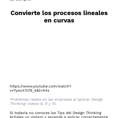
Convierte los procesos lineales
en curvas
https://www.youtube.com/watch?
v=Yywct7cf9_k&t=44s
Problemas reales en las empresas al aplicar Design
Thinking: vídeos 8, 9 y 10.
Si todavía no conoces los
Tips del Design Thinking
échales un vistazo y aprende a aplicar correctamente