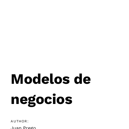
Post
navigation
Modelos de
negocios
AUTHOR:
Juan Prego