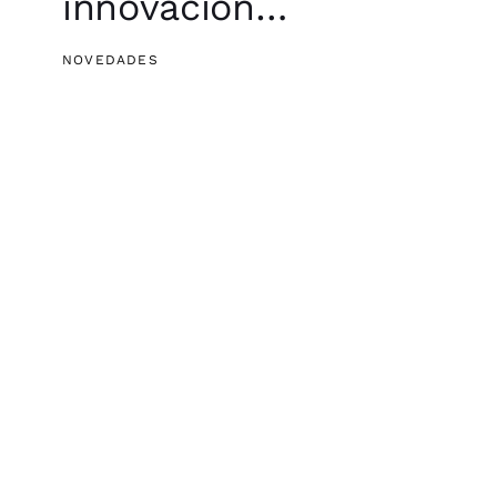
innovación…
NOVEDADES
¿Por qué
PLAYMOBIL pro ha