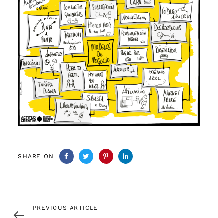
SHARE ON
Previous
PREVIOUS ARTICLE
Article