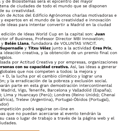
 y de Biosistemas será el epicentro del mayor
intena de ciudades de todo el mundo que se disponen
de su creatividad.
lón de Actos del Edificio Agrónomos charlas motivadoras e
 y expertos en el mundo de la creatividad e innovación
de ideas para intentar convertir a Madrid en la ciudad
edición de Ideas World Cup en la capital son:
Juan
octor of Business, Professor Director MBI Innovation;
; y
Belén Llana
, fundadora de VOLUNTAS VINCIT.
Supernadie
y
Titxu Vélez
junto a la actividad
Crea Prix
,
a ideación creativa, y la obtención de un premio final con
egalos.
pulsada por Actitud Creativa y por empresas, organizaciones
ersonas con su capacidad creativa.
Así, las ideas a generar
globales que nos competen a todos: la mejora y
 + D, la lucha por el cambio climático y lograr una
ón; y la erradicación de la pobreza y exclusión social.
marán parte en esta gran demostración intercontinental
 Madrid, Vigo, Tenerife, Barcelona y Valladolid (España);
); Lima y Huancayo (Perú); Londres (Reino Unido); Chenai
frica), Trelew (Argentina), Portugal-Óbidos (Portugal),
ador)
competición podrá seguirse on-line en
nas que no puedan acercarse al evento tendrán la
u casa o lugar de trabajo a través de la página web y el
ciudades.