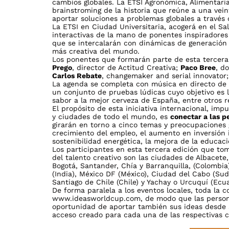
cambios globales. La ETSI Agronómica, Alimentaria
brainstroming de la historia que reúne a una ve
aportar soluciones a problemas globales a través 
La ETSI en Ciudad Universitaria, acogerá en el Sa
interactivas de la mano de ponentes inspiradores
que se intercalarán con dinámicas de generación 
más creativa del mundo.
Los ponentes que formarán parte de esta tercera 
Prego
, director de Actitud Creativa;
Paco Bree
, d
Carlos Rebate
, changemaker and serial innovator
La agenda se completa con música en directo de
un conjunto de pruebas lúdicas cuyo objetivo es l
sabor a la mejor cerveza de España, entre otros r
El propósito de esta iniciativa internacional, im
y ciudades de todo el mundo, es
conectar a las p
girarán en torno a cinco temas y preocupaciones 
crecimiento del empleo, el aumento en inversión i
sostenibilidad energética, la mejora de la educaci
Los participantes en esta tercera edición que to
del talento creativo son las ciudades de Albacete,
Bogotá, Santander, Chía y Barranquilla, (Colombia
(India), México DF (México), Ciudad del Cabo (Sudá
Santiago de Chile (Chile) y Yachay o Urcuquí (Ecu
De forma paralela a los eventos locales, toda la 
www.ideasworldcup.com
, de modo que las perso
oportunidad de aportar también sus ideas desde s
acceso creado para cada una de las respectivas 