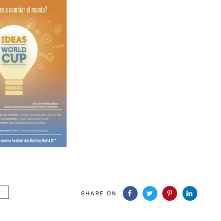
P
SHARE ON