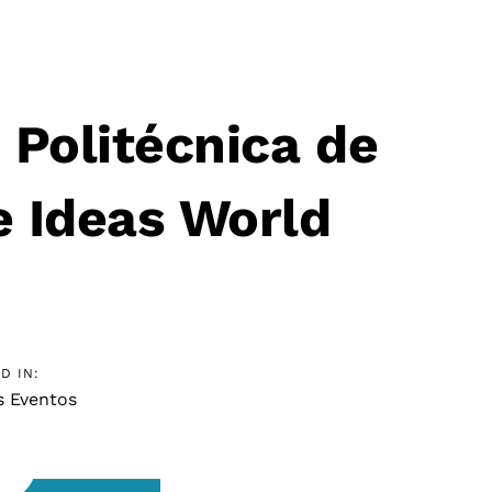
 Politécnica de
e Ideas World
D IN:
s Eventos