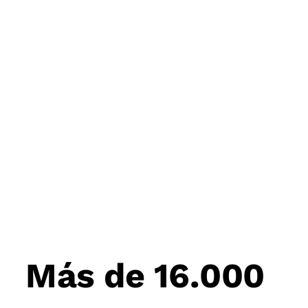
Post
navigation
Más de 16.000