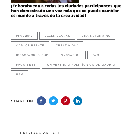
¡Enhorabuena a todas las ciudades participantes que
han demostrado una vez más que se puede cambiar
el mundo a través de la creatividad!
#IWC2017
BELÉN LLANAS
BRAINSTORMING
CARLOS REBATE
CREATIVIDAD
IDEAS WORLD CUP
INNOVACIÓN
IWC
PACO BREE
UNIVERSIDAD POLITÉCNICA DE MADRID
UPM
SHARE ON
Previous
PREVIOUS ARTICLE