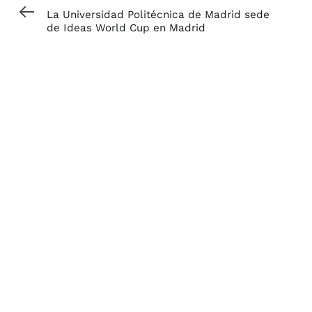
Article
La Universidad Politécnica de Madrid sede
de Ideas World Cup en Madrid
Next
NEXT ARTICLE
Article
IDEAS WORLD CUP ¡Menos de dos meses de
la 4ª edición del mayor brainstorming
mundial!
TAMBIÉN TE PUEDE
INTERESAR...